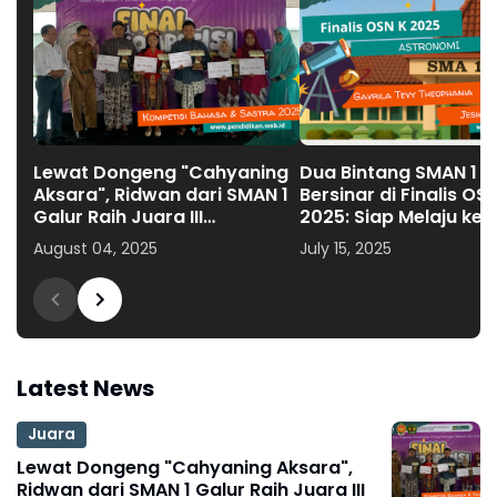
Lewat Dongeng "Cahyaning
Dua Bintang SMAN 1 G
Aksara", Ridwan dari SMAN 1
Bersinar di Finalis OS
Galur Raih Juara III
2025: Siap Melaju ke 
Mendongeng
Provinsi DIY
August 04, 2025
July 15, 2025
Latest News
Juara
Lewat Dongeng "Cahyaning Aksara",
Ridwan dari SMAN 1 Galur Raih Juara III