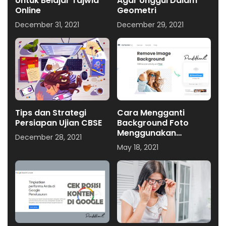
Untuk Belajar Tajwid
Agar Unggul Dalam
Online
Geometri
December 31, 2021
December 29, 2021
Tips dan Strategi
Cara Mengganti
Persiapan Ujian CBSE
Background Foto
Menggunakan
December 28, 2021
Handphone
May 18, 2021