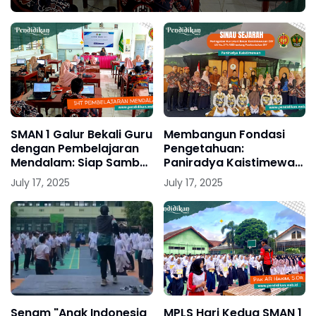
SMAN 1 Galur Bekali Guru
Membangun Fondasi
dengan Pembelajaran
Pengetahuan:
Mendalam: Siap Sambut
Paniradya Kaistimewan
Era Pendidikan Inovatif
Gelar "Sinau Sejarah
July 17, 2025
July 17, 2025
Keistimewaan DIY" di
SMAN 1 Galur
Senam "Anak Indonesia
MPLS Hari Kedua SMAN 1