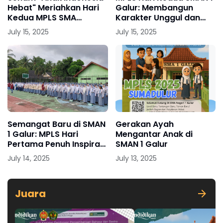
Hebat" Meriahkan Hari
Galur: Membangun
Kedua MPLS SMA
Karakter Unggul dan
Muhammadiyah Wates
Lingkungan Sekolah
July 15, 2025
July 15, 2025
Kulon Progo
yang Aman dan Sehat
Semangat Baru di SMAN
Gerakan Ayah
1 Galur: MPLS Hari
Mengantar Anak di
Pertama Penuh Inspirasi
SMAN 1 Galur
dan Pembekalan
July 14, 2025
July 13, 2025
Juara