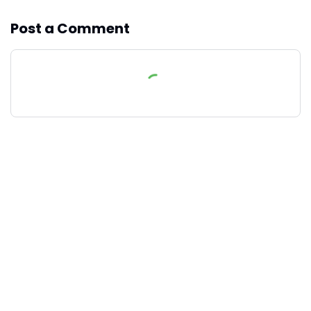
Post a Comment
Terpopuler
Lewat Dongeng "Cahyaning Aksara",
Ridwan dari SMAN 1 Galur Raih Juara III
Mendongeng
Membangun Fondasi Pengetahuan:
Paniradya Kaistimewan Gelar "Sinau
Sejarah Keistimewaan DIY" di SMAN 1
Galur
SMAN 1 Galur Bekali Guru dengan