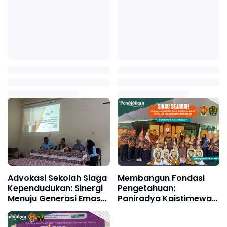
Advokasi Sekolah Siaga
Membangun Fondasi
Kependudukan: Sinergi
Pengetahuan:
Menuju Generasi Emas
Paniradya Kaistimewan
2045
Gelar "Sinau Sejarah
Keistimewaan DIY" di