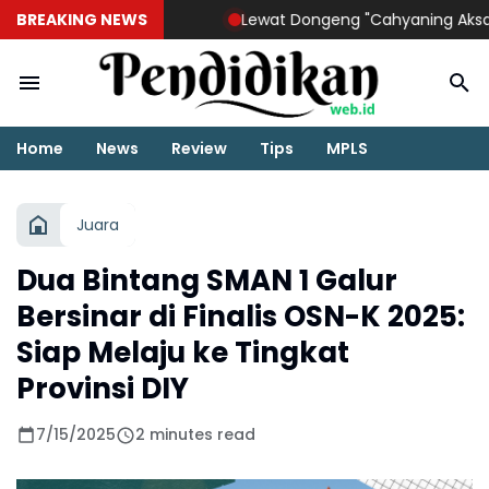
BREAKING NEWS
Lewat Dongeng "Cahyaning Aksara", Ri
Home
News
Review
Tips
MPLS
Juara
Dua Bintang SMAN 1 Galur
Bersinar di Finalis OSN-K 2025:
Siap Melaju ke Tingkat
Provinsi DIY
7/15/2025
2 minutes read